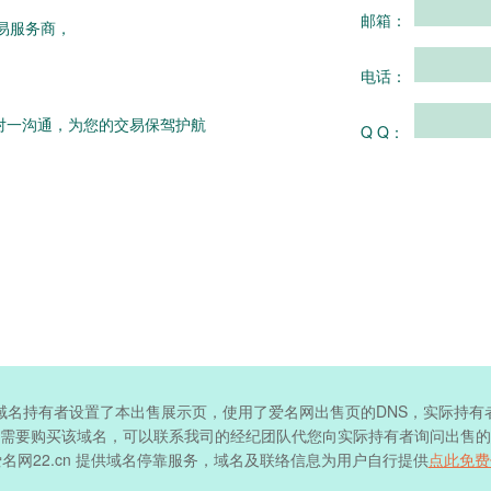
邮箱：
易服务商，
电话：
对一沟通，为您的交易保驾护航
Q Q：
域名持有者设置了本出售展示页，使用了爱名网出售页的DNS，实际持有
需要购买该域名，可以联系我司的经纪团队代您向实际持有者询问出售的
名网22.cn 提供域名停靠服务，域名及联络信息为用户自行提供
点此免费